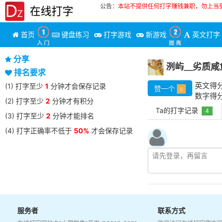
公告：
本站不提供任何打字赚钱兼职，勿上当
在线打字
首页
键盘练习
打字游戏
新游戏
英文打字
分享
洌屿＿劣质咸
排名要求
英文得
(1) 打字至少
1
分钟才会保存记录
赞一个
0
数字得
(2) 打字至少
2
分钟才有积分
Ta的打字记录
4
(3) 打字至少
2
分钟才能排名
(4) 打字正确率不低于
50%
才会保存记录
服务者
联系方式