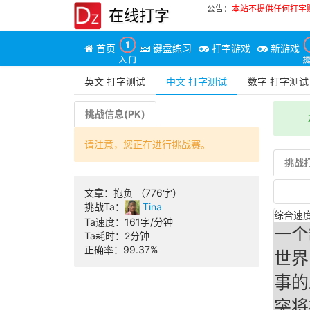
公告：
本站不提供任何打字
在线打字
首页
键盘练习
打字游戏
新游戏
英文 打字测试
中文 打字测试
数字 打字测试
挑战信息(PK)
请注意，您正在进行挑战赛。
挑战打
文章：
抱负 （776字）
挑战Ta：
Tina
综合速度
Ta速度：
161字/分钟
一个
Ta耗时：
2分钟
正确率：
99.37%
世界
事的
突将