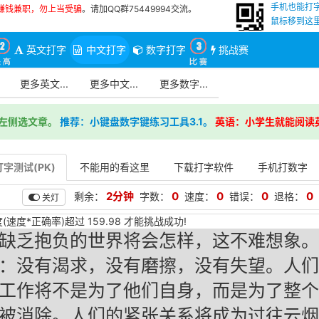
手机也能打
赚钱兼职，勿上当受骗
。请加QQ群75449994交流。
鼠标移到这里
英文打字
中文打字
数字打字
挑战赛
更多英文...
更多中文...
更多数字...
左侧选文章。
推荐：小键盘数字键练习工具3.1。
英语：小学生就能阅读
字测试(PK)
不能用的看这里
下载打字软件
手机打数字
2分钟
0
0
0
0
剩余：
字数：
速度：
错误：
退格：
关灯
(速度*正确率)超过 159.98 才能挑战成功!
缺乏抱负的世界将会怎样，这不难想象。
：没有渴求，没有磨擦，没有失望。人们
工作将不是为了他们自身，而是为了整个
被消除。人们的紧张关系将成为过往云烟