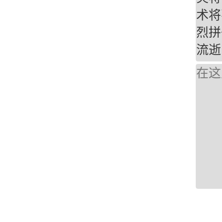
术将
烈拼
流逝