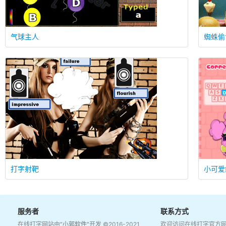
气球主人
蜘蛛偷
打字射靶
小可爱
服务者
联系方式
在线打字网站由
“小郭软件”
开发 ©2016-2021
欢迎访问在线打字官方