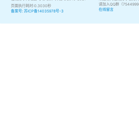
请加入QQ群（75449
页面执行耗时:0.3030秒
在线留言
备案号: 苏ICP备14035978号-3