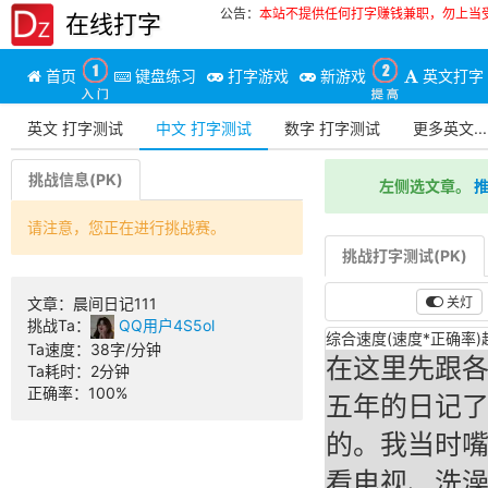
公告：
本站不提供任何打字赚钱兼职，勿上当
在线打字
首页
键盘练习
打字游戏
新游戏
英文打字
英文 打字测试
中文 打字测试
数字 打字测试
更多英文...
挑战信息(PK)
左侧选文章。
推
请注意，您正在进行挑战赛。
挑战打字测试(PK)
关灯
文章：
晨间日记111
挑战Ta：
QQ用户4S5ol
综合速度(速度*正确率)超
Ta速度：
38字/分钟
在这里先跟各
Ta耗时：
2分钟
正确率：
100%
五年的日记
的。我当时
看电视、洗