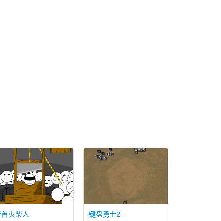
斩首火柴人
键盘勇士2