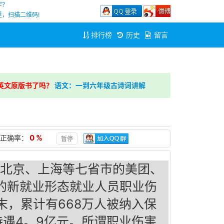
字？
，扫描二维码!
排行榜
历史
留言
英文原版书了吗？
语文：一到六年级古诗词讲解
0 %
正确率：
暂停
北京、上海等七省市的美团、
的新就业形态就业人员职业伤
末，累计有668万人被纳入保
待遇4。9亿元。所谓职业伤害