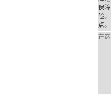
保障
险。
点。