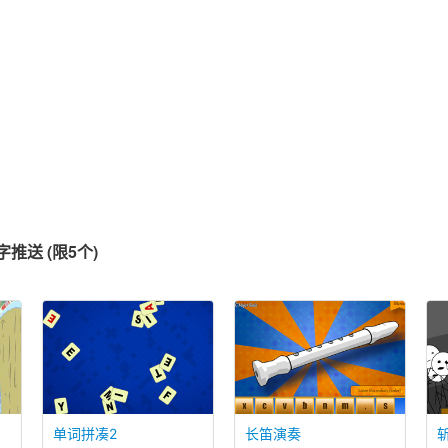
推送 (限5个)
单词拼凑2
长笛演奏