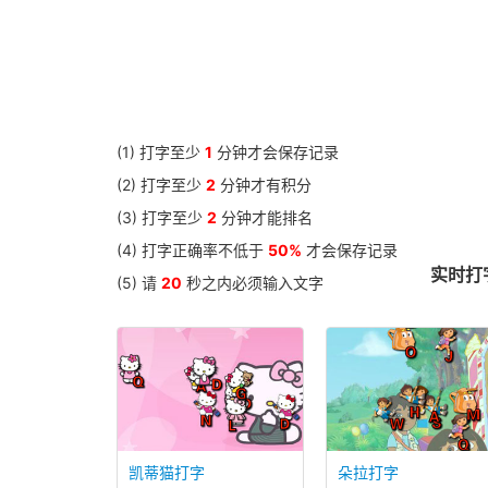
(1) 打字至少
1
分钟才会保存记录
(2) 打字至少
2
分钟才有积分
(3) 打字至少
2
分钟才能排名
(4) 打字正确率不低于
50%
才会保存记录
实时打字
(5) 请
20
秒之内必须输入文字
凯蒂猫打字
朵拉打字