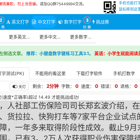
手机也能打
赚钱兼职，勿上当受骗
。请加QQ群75449994交流。
鼠标移到这里
英文打字
中文打字
数字打字
挑战赛
更多英文...
更多中文...
更多数字...
左侧选文章。
推荐：小键盘数字键练习工具3.1。
英语：小学生就能阅读
字测试(PK)
不能用的看这里
下载打字软件
手机打数字
2分钟
0
0
0
0
剩余：
字数：
速度：
错误：
退格：
关灯
(速度*正确率)超过 14.49 才能挑战成功!
，人社部工伤保险司司长郑玄波介绍，在
、货拉拉、快狗打车等7家平台企业试点
障，一年多来取得阶段性成效。截止9月
围，已有3。2万人次获得职业伤害保障