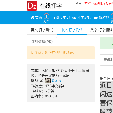
公告：
本站不提供任何打字
在线打字
首页
键盘练习
打字游戏
新游戏
英文 打字测试
中文 打字测试
数字 打字测试
挑战信息(PK)
请注意，您正在进行挑战赛。
挑战打
文章：
人民日报-为外卖小哥上工伤保
险，也是在守护万千家庭
综合速度
挑战Ta：
Diane
近日
Ta速度：
17.5字/分钟
Ta耗时：
2分钟
闪送
正确率：
82.85%
害保
障范