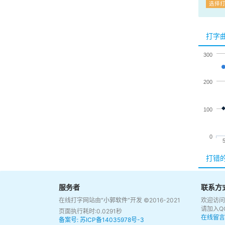
选择
打字
300
200
100
0
打错
服务者
联系方
在线打字网站由
“小郭软件”
开发 ©2016-2021
欢迎访问
请加入Q
页面执行耗时:0.0291秒
在线留言
备案号: 苏ICP备14035978号-3