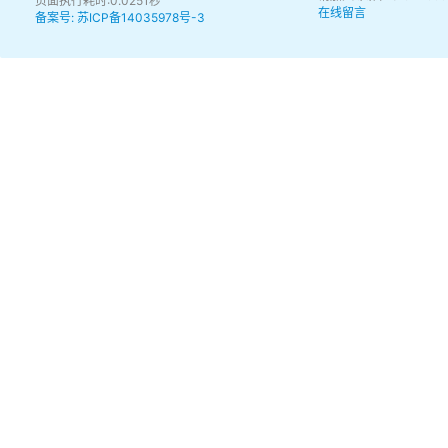
页面执行耗时:0.0251秒
在线留言
备案号: 苏ICP备14035978号-3