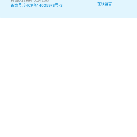
页面执行耗时:0.2426秒
在线留言
备案号: 苏ICP备14035978号-3