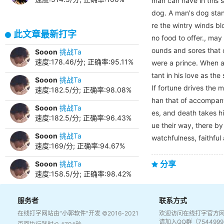
man can have in this s
dog. A man's dog stand
re the wintry winds bl
此文章最新打字
no food to offer., may 
ounds and sores that 
Sooon
挑战Ta
速度:178.46/分; 正确率:95.11%
were a prince. When al
tant in his love as the
Sooon
挑战Ta
If fortune drives the m
速度:182.5/分; 正确率:98.08%
han that of accompany
Sooon
挑战Ta
es, and death takes hi
速度:182.5/分; 正确率:96.43%
ue their way, there by
Sooon
挑战Ta
watchfulness, faithful
速度:169/分; 正确率:94.67%
分享
Sooon
挑战Ta
速度:158.5/分; 正确率:98.42%
服务者
联系方式
在线打字网站由
“小郭软件”
开发 ©2016-2021
欢迎访问在线打字官方
请加入QQ群（75449