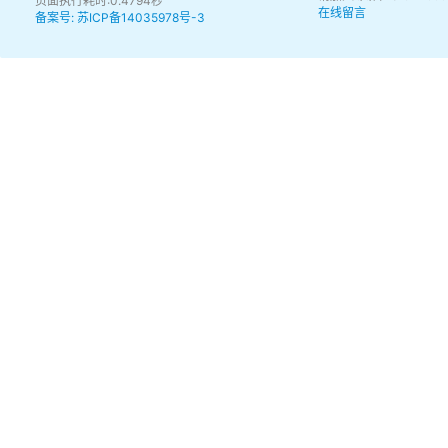
页面执行耗时:0.4794秒
在线留言
备案号: 苏ICP备14035978号-3