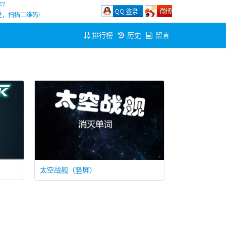
字？
，扫描二维码!
排行榜
历史
留言
太空战舰（竖屏）