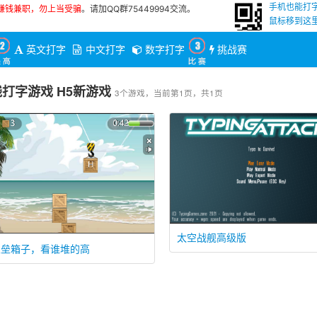
手机也能打
赚钱兼职，勿上当受骗
。请加QQ群75449994交流。
鼠标移到这里
英文打字
中文打字
数字打字
挑战赛
打字游戏 H5新游戏
3个游戏，当前第1页，共1页
太空战舰高级版
乐垒箱子，看谁堆的高