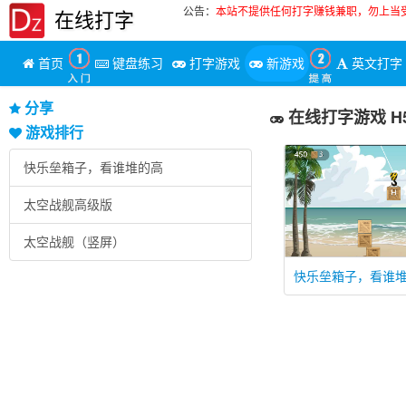
公告：
本站不提供任何打字赚钱兼职，勿上当
在线打字
首页
键盘练习
打字游戏
新游戏
英文打字
分享
在线打字游戏 H
游戏排行
快乐垒箱子，看谁堆的高
太空战舰高级版
太空战舰（竖屏）
快乐垒箱子，看谁