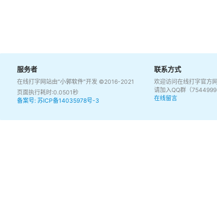
服务者
联系方式
在线打字网站由
“小郭软件”
开发 ©2016-2021
欢迎访问在线打字官方
请加入QQ群（75449
页面执行耗时:0.0501秒
在线留言
备案号: 苏ICP备14035978号-3