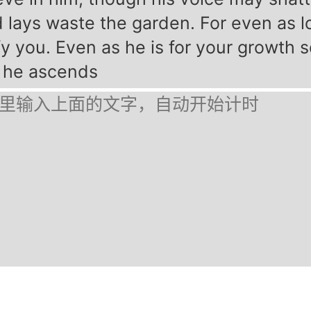
 lays waste the garden. For even as l
fy you. Even as he is for your growth s
 he ascends