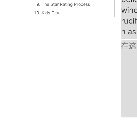
The Star Rating Process
wind
Kids City
ruci
Welcoming guests
n as
The dog's praise
Peppa Pig-----George and the Nois
y Baby
When Love Beckons You 爱的召唤
（1616字）
What I have Lived for 我为何而生
（1790字）
Ambition 抱负（2408字）
If I Rest,I Rust 如果我休息，我就会生
锈（1629字）
On Meeting the Celebrated 论见名
人（2182字）
The 50-Percent Theory of Life 生活
理论半对半（2527字）
iPhone 6S 介绍