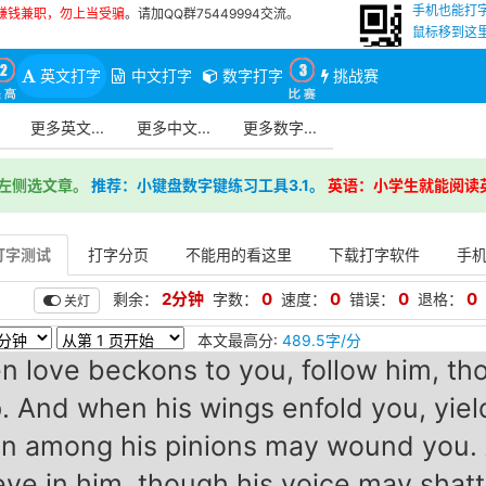
手机也能打
赚钱兼职，勿上当受骗
。请加QQ群75449994交流。
鼠标移到这里
英文打字
中文打字
数字打字
挑战赛
更多英文...
更多中文...
更多数字...
左侧选文章。
推荐：小键盘数字键练习工具3.1。
英语：小学生就能阅读
打字测试
打字分页
不能用的看这里
下载打字软件
手
2分钟
0
0
0
0
剩余：
字数：
速度：
错误：
退格：
关灯
本文最高分:
489.5字/分
 love beckons to you, follow him, th
. And when his wings enfold you, yiel
n among his pinions may wound you. 
eve in him, though his voice may shatt