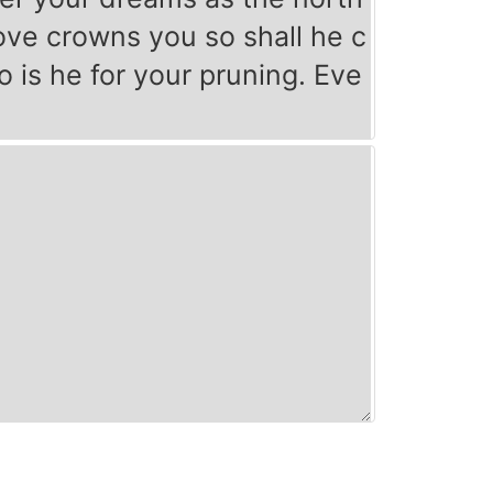
ove crowns you so shall he c
o is he for your pruning. Eve