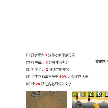
I have a dream
If were a boy again
Appointment with love 爱的约会
A special letter 一封特殊的信
My Father - 父爱无边
The 50-Percent Theory of Life
The Road to Success 成功之道
Companionship of Books 以书为伴
(1) 打字至少
1
分钟才会保存记录
Three Days to See假如给我三天光明
实时打字
(2) 打字至少
2
分钟才有积分
American personal hygiene
(3) 打字至少
2
分钟才能排名
Chinese New Year
(4) 打字正确率不低于
50%
才会保存记录
a girl selling matches
(5) 请
20
秒之内必须输入文字
Do something for yourself 做你自己
四级阅读-人类大脑智力的决定因素
The Cats of Roma 罗马印象