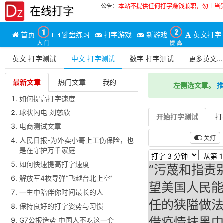
公告：
本站不提供任何打字赚钱兼职，勿上当
在线打字
首页
键盘练习
打字游戏
新游戏
英文打字
英文 打字测试
中文 打字测试
数字 打字测试
更多英文...
最新文章
热门文章
我的
左侧选文章。
推
如何提高打字速度
球状闪电 刘慈欣
开始打字测试
打
电商测试文章
关灯
人民日报-为外卖小哥上工伤保险，也
是在守护万千家庭
如何快速提高打字速度
“污蔑和指责
解放军4枚导弹“飞越台北上空”
望美国人民
一生中陪伴你时间最长的人
任的狭隘做法
保持良好的打字姿势与习惯
借疫情抹黑
G7公报造势 中国人不吃这一套