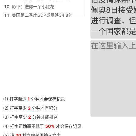
影评：送你一朵小红花
佩奥8日接受
美国第二季度GDP或暴跌34.8％
进行调查，
美国要到中国调查疫情遭拒？
一个国家都
世卫赞赏中国疫情防控措施有效
香港光头警长刘泽基受民众支持
我和我的祖国，庆祝新中国成立70周
年
熊猫直播落幕，再见！
神童诗好厉害
给不了的幸福 - 谢娜
承认失败痛苦，但为了理想奋斗绝对
值得（3119字）
(1) 打字至少
1
分钟才会保存记录
国标字库随机练
(2) 打字至少
2
分钟才有积分
这一世所有的相遇都是上一世的重逢
(3) 打字至少
2
分钟才能排名
传达学习习近平总书记重要讲话精神
(4) 打字正确率不低于
50%
才会保存记录
狗的礼赞-忠犬德拉姆
(5) 请
20
秒之内必须输入文字