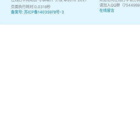
请加入QQ群（75449
页面执行耗时:0.0318秒
在线留言
备案号: 苏ICP备14035978号-3