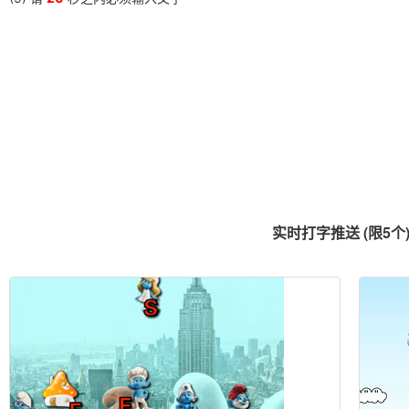
特朗普欲将中国列为货币操纵国
两学一做学习教育
机械优化设计绪论
我们保持联络
常用1500字后500
常用1500字中500
常用1500字前500
银行业首个智能机器人大堂经理“上岗”
巩固上半年成果,做好下半年工作
实时打字推送 (限5个
对自己狠一点，离成功近一点
2016政府工作报告
晨间日记111
高频两字词组（3400字）
抱负 （776字）
我为何而生（518字）
如果我休息，我就会生锈 （488字）