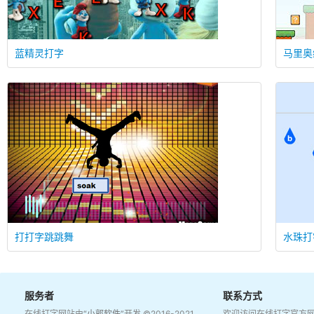
以书为伴（节选） （723字）
假如给我三天光明（节选）(821字)
爱的召唤（473字）
蓝精灵打字
马里奥
成功之道（872字）
论见名人（695字）
深化国税地税征管体制改革方案
BBC发文报道王宝强离婚大战
透视中国：“女排精神”是什么
《避免失败人生的八个思考角度》
爱情四阶段
国标一级汉字3755个
打打字跳跳舞
水珠打
服务者
联系方式
在线打字网站由
“小郭软件”
开发 ©2016-2021
欢迎访问在线打字官方