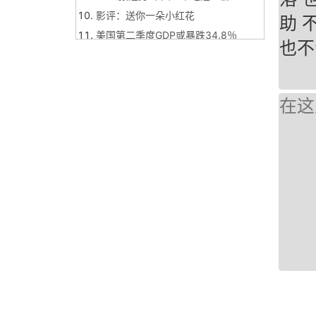
影评：送你一朵小红花
助 
美国第二季度GDP或暴跌34.8％
也不
美国要到中国调查疫情遭拒？
世卫赞赏中国疫情防控措施有效
香港光头警长刘泽基受民众支持
我和我的祖国，庆祝新中国成立70周
年
熊猫直播落幕，再见！
神童诗好厉害
给不了的幸福 - 谢娜
承认失败痛苦，但为了理想奋斗绝对
值得（3119字）
国标字库随机练
这一世所有的相遇都是上一世的重逢
传达学习习近平总书记重要讲话精神
狗的礼赞-忠犬德拉姆