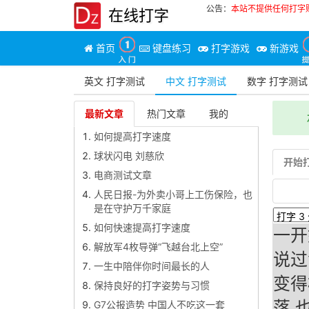
公告：
本站不提供任何打字
在线打字
首页
键盘练习
打字游戏
新游戏
英文 打字测试
中文 打字测试
数字 打字测试
最新文章
热门文章
我的
如何提高打字速度
球状闪电 刘慈欣
开始
电商测试文章
人民日报-为外卖小哥上工伤保险，也
是在守护万千家庭
如何快速提高打字速度
一开
解放军4枚导弹“飞越台北上空”
说过
一生中陪伴你时间最长的人
变得
保持良好的打字姿势与习惯
落 
G7公报造势 中国人不吃这一套