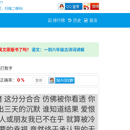
字？
，扫描二维码!
排行榜
历史
留言
英文原版书了吗？
语文：一到六年级古诗词讲解
机打数字
0 %
正确率：
暂停
 这分分合合 仿佛被你看透 你
出三天的沉默 谁知道结果 爱恨
情人或朋友我已不在乎 就算被冷
你要的幸福 竟然终于承认我的无