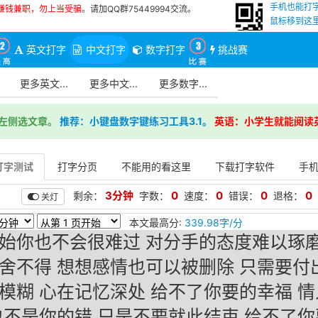
手机也能打
赚钱兼职，勿上当受骗
。请加QQ群75449994交流。
鼠标移到这里
英文打字
中文打字
数字打字
挑战赛
更多英文...
更多中文...
更多数字...
左侧选文章。
推荐：小键盘数字键练习工具3.1。
英语：小学生就能阅读
打字测试
打字分页
不能用的看这里
下载打字软件
手
3分钟
0
0
0
0
剩余：
字数：
速度：
错误：
退格：
关灯
本文最高分:
339.98字/分
始你也不会很难过 对分手的态度难以琢磨
舍不得 想想感情也可以被删除 只需要付
模糊 心在记忆深处 给不了你要的幸福 
也不是你的错 只是不要就此结束 给不了