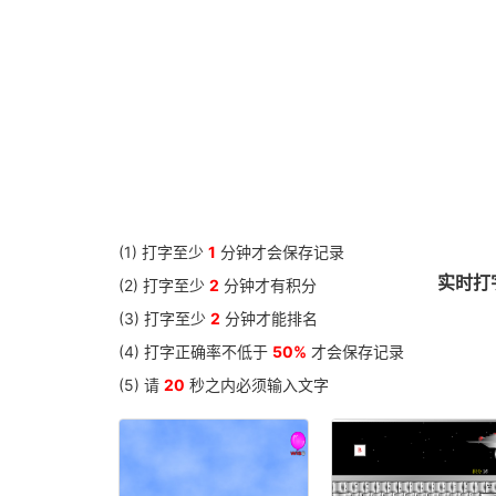
特朗普欲将中国列为货币操纵国
两学一做学习教育
机械优化设计绪论
我们保持联络
常用1500字后500
常用1500字中500
常用1500字前500
银行业首个智能机器人大堂经理“上岗”
(1) 打字至少
1
分钟才会保存记录
巩固上半年成果,做好下半年工作
实时打字
(2) 打字至少
对自己狠一点，离成功近一点
2
分钟才有积分
2016政府工作报告
(3) 打字至少
2
分钟才能排名
晨间日记111
(4) 打字正确率不低于
50%
才会保存记录
高频两字词组（3400字）
(5) 请
20
秒之内必须输入文字
抱负 （776字）
我为何而生（518字）
如果我休息，我就会生锈 （488字）